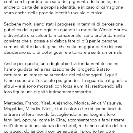
conti con la perdita non solo del pigmento della pelle, ma
anche di parte della propria identità, e in caso di carnagione
scura anche della propria identità razziale o etnica.
Sebbene molti siano stati i progressi in termini di percezione
pubblica della patologia da quando la modella Winnie Harlow
è diventata una celebrità internazionale, sono profondamente
convinta che si possa e si debba fare di più per le persone
comuni affette da vitiligine, che nella maggior parte dei casi
desiderano solo di poter guarire e tornare a sentirsi normali.
Anche per questo, uno degli obiettivi fondamentali che mi
hanno guidata nella realizzazione del progetto è stato
catturare un’immagine autentica dei miei soggetti, i quali
hanno superato l’ostacolo più grande – lo sguardo e il giudizio
altrui – e si sono mostrati con forza e umiltà, restituendo alla
loro figura una dignità intimamente smarrita.
Mercedes, Franco, Yisel, Alejandro, Monica, Ankit Majsuriya,
Magaldas, Miladis, Niels,e tutti coloro che mi hanno lasciata
entrare nel loro mondo (accogliendomi nei luoghi a loro
familiari, oppure, come in Cina, acconsentendo a farsi ritrarre
nell’intimità di una stanza di un hotel) mi hanno nutrita del loro
coraggio, donandomi con generosità il proprio tempo e