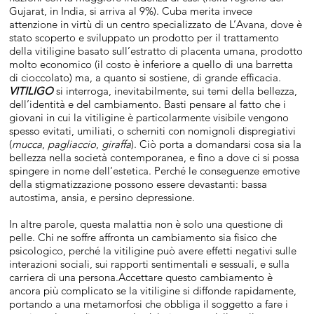
Gujarat, in India, si arriva al 9%). Cuba merita invece
attenzione in virtù di un centro specializzato de L’Avana, dove è
stato scoperto e sviluppato un prodotto per il trattamento
della vitiligine basato sull’estratto di placenta umana, prodotto
molto economico (il costo è inferiore a quello di una barretta
di cioccolato) ma, a quanto si sostiene, di grande efficacia.
VITILIGO
si interroga, inevitabilmente, sui temi della bellezza,
dell’identità e del cambiamento. Basti pensare al fatto che i
giovani in cui la vitiligine è particolarmente visibile vengono
spesso evitati, umiliati, o scherniti con nomignoli dispregiativi
(
mucca
,
pagliaccio
,
giraffa
). Ciò porta a domandarsi cosa sia la
bellezza nella società contemporanea, e fino a dove ci si possa
spingere in nome dell’estetica. Perché le conseguenze emotive
della stigmatizzazione possono essere devastanti: bassa
autostima, ansia, e persino depressione.
In altre parole, questa malattia non è solo una questione di
pelle. Chi ne soffre affronta un cambiamento sia fisico che
psicologico, perché la vitiligine può avere effetti negativi sulle
interazioni sociali, sui rapporti sentimentali e sessuali, e sulla
carriera di una persona.Accettare questo cambiamento è
ancora più complicato se la vitiligine si diffonde rapidamente,
portando a una metamorfosi che obbliga il soggetto a fare i