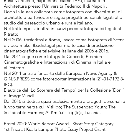
Rosa Mariniello, napoletana classe 1970, laureata in
Architettura presso l’Università Federico II di Napoli .
Dopo la laurea collabora come fotografa con diversi studi di
architettura partenopei e segue progetti personali legati allo
studio del paesaggio urbano e rurale italiano.
Nel frattempo si inoltra in nuovi percorsi fotografici legati al
Ritratto
Nel 2006, trasferitasi a Roma, lavora come Fotografa di Scena
e video-maker (backstage) per molte case di produzione
cinematografiche e televisive Italiane dal 2006 e 2016.
Dal 2011 segue come fotografo Concerti, Premiere
Cinematografiche e Internazionali di Cinema in Italia e
all’esterno.
Nel 2011 entra a far parte della European News Agency &
G.N.S.PRESS come fotoreporter internazionale (21-01-7192 8-
IPC).
E’autrice del ‘Lo Scorrere del Tempo’ per la Collezione ‘Doni’
di ImagoMundi.
Dal 2016 si dedica quasi esclusivamente a progetti personali a
lungo termine tra cui: Vitiligo; The Suspended Youth; The
Sustainable Farmers; At Km 5.6; Trip(le)s, Lucania.
Premi 2020: World Report Award - Short Story Category
1st Prize at Kuala Lumpur Photo Essay Project Grant