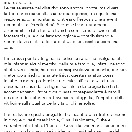
imprevedibile.
Le cause esatte del disturbo sono ancora ignote, ma diversi
fattori partecipano alla sua eziopatogenesi, tra i quali una
reazione autoimmunitaria, lo stress o l’esposizione a eventi
traumatici, e l’ereditarietà. Sebbene i vari trattamenti
disponibili – dalle terapie topiche con creme o lozioni, alla
fototerapia, alle cure farmacologiche – contribuiscano a
ridurne la visibilità, allo stato attuale non esiste ancora una
cura.
L’interesse per la vitiligine ha radici lontane che risalgono alla
mia infanzia: alcuni membri della mia famiglia, infatti, ne sono
affetti. Crescendo, ho preso consapevolezza di quanto, pur non
mettendo a rischio la salute fisica, questa malattia possa
influire in modo profondo e radicale sull’esistenza di una
persona a causa dello stigma sociale e dei pregiudizi che la
accompagnano. Proprio da questa consapevolezza è nato il
desiderio di esplorare, attraverso la fotografia, l’impatto della
vitiligine sulla qualità della vita di chi ne soffre.
Per realizzare questo progetto, ho incontrato e ritratto persone
in cinque diversi paesi: India, Cina, Danimarca, Cuba e,
naturalmente, Italia. L’India, la Cina e la Danimarca sono le tre
nazioni con la maggiore incidenza di casi (nella regione del