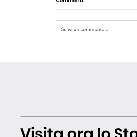
Commenti
Scrivi un commento...
IV edizione in mostra al
CSF-Adams di Roma
Visita ora lo St