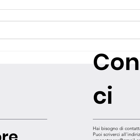
IV edizione in mostra al
IV e
Con
Livorno Photo Meeting
Vad
ci
Hai bisogno di contatt
ore
Puoi scriverci all'indiri