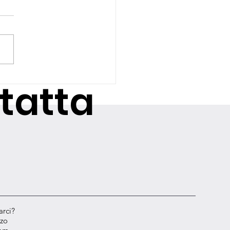
dizione in mostra al
tatta
a Photo Festival
arci?
zzo