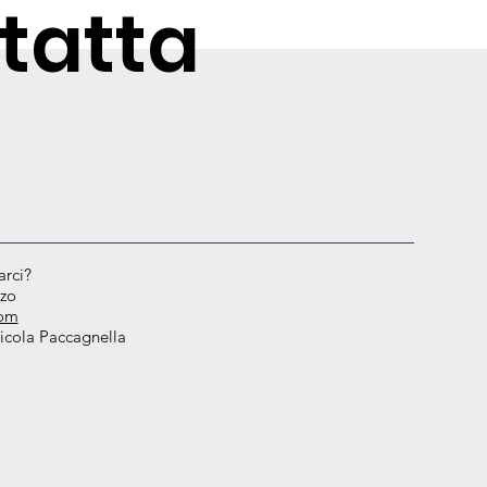
tatta
arci?
zzo
com
icola Paccagnella