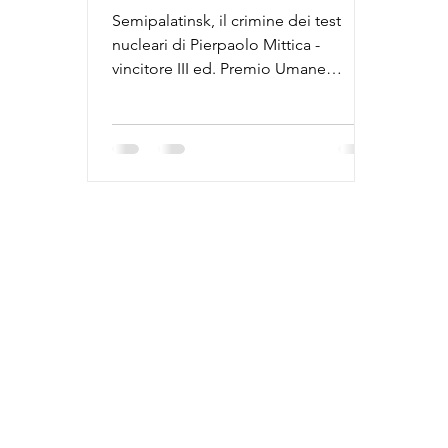
Roma
Semipalatinsk, il crimine dei test
nucleari di Pierpaolo Mittica -
vincitore III ed. Premio Umane
Tracce, in mostra al CSF- ADAMS di
Roma, 2024.