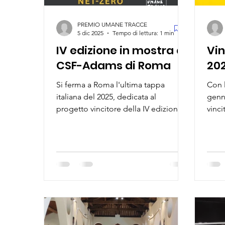
PREMIO UMANE TRACCE
5 dic 2025
Tempo di lettura: 1 min
IV edizione in mostra al
Vin
CSF-Adams di Roma
20
Si ferma a Roma l'ultima tappa
Con l
italiana del 2025, dedicata al
genna
progetto vincitore della IV edizione.
vinci
Net-Zero Transition di Simone
Prem
Tramonte